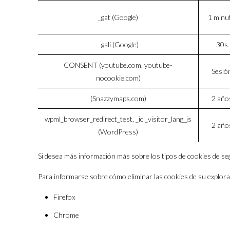
_gat (Google)
1 minu
_gali (Google)
30s
CONSENT (youtube.com, youtube-
Sesió
nocookie.com)
(Snazzymaps.com)
2 año
wpml_browser_redirect_test, _icl_visitor_lang_js
2 año
(WordPress)
Si desea más información más sobre los tipos de cookies de se
Para informarse sobre cómo eliminar las cookies de su explora
Firefox
Chrome