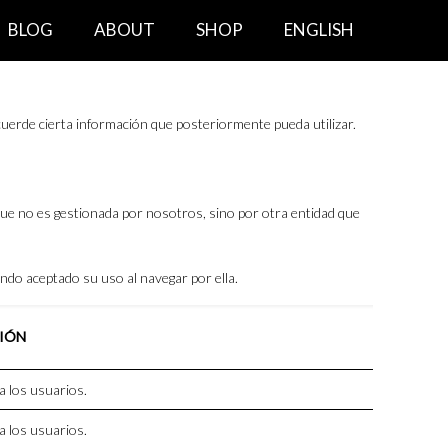
BLOG
ABOUT
SHOP
ENGLISH
uerde cierta información que posteriormente pueda utilizar.
que no es gestionada por nosotros, sino por otra entidad que
ando aceptado su uso al navegar por ella.
IÓN
 a los usuarios.
 a los usuarios.