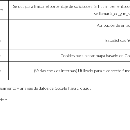
Se usa para limitar el porcentaje de solicitudes. Si has implementa
to
se llamará _dc_gtm_<
Atribución de enla
n
Estadísticas 
s
Cookies para pintar mapa basado en Goo
s
(Varias cookies internas) Utilizado para el correcto f
guimiento y análisis de datos de Google
haga clic aquí
.
dor: